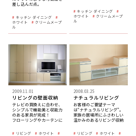
差し込んだ点。
また、既存のキッチンの色
キッチン ダイニング
味にかなり似た感じで家具
ホワイト
クリームメープ
キッチン ダイニング
を作れた点です。
ル
ホワイト
クリームメープ
ル
2009.11.01
2008.03.25
リビングの壁面収納
ナチュラルリビング
テレビの買換えに合わせ、
お客様のご要望テーマ
シンプルで機能美と収能力
は“ナチュラルリビング”。
のある家具が完成！
家族の居場所にふさわしい
フローリングやカーテンに
温かみのあるリビング収納
合う雰囲気をというご要望
をお望みでした。
にお好みのイエローを取り
そこで、ご家族の中心であ
リビング
ホワイト
リビング
ホワイト
込みデザインしました。
りますお子様をイメージし