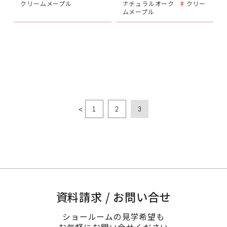
クリームメープル
ナチュラルオーク
クリー
テレビ上の棚は白で奥行き
てプランニングさせていた
ムメープル
を浅くし、圧迫感をなくす
だきました。
よう工夫しました。
1
2
3
資料請求 / お問い合せ
ショールームの見学希望も