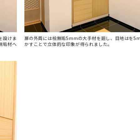
を設けま
扉の外周には桧無垢5mmの大手材を廻し、目地はを5
無垢材へ
かすことで立体的な印象が得られました。