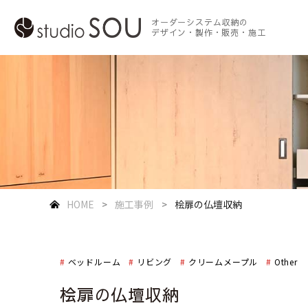
オーダーシステム収納の
デザイン・製作・販売・施工
HOME
施工事例
桧扉の仏壇収納
ベッドルーム
リビング
クリームメープル
Other
桧扉の仏壇収納